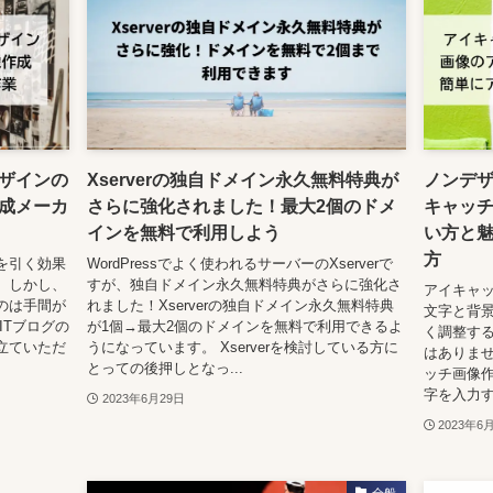
ザインの
Xserverの独自ドメイン永久無料特典が
ノンデ
成メーカ
さらに強化されました！最大2個のドメ
キャッ
インを無料で利用しよう
い方と
方
を引く効果
WordPressでよく使われるサーバーのXserverで
。しかし、
すが、独自ドメイン永久無料特典がさらに強化さ
アイキャ
のは手間が
れました！Xserverの独自ドメイン永久無料特典
文字と背景
ITブログの
が1個→最大2個のドメインを無料で利用できるよ
く調整する
立ていただ
うになっています。 Xserverを検討している方に
はありませ
とっての後押しとなっ...
ッチ画像
字を入力す
2023年6月29日
2023年6