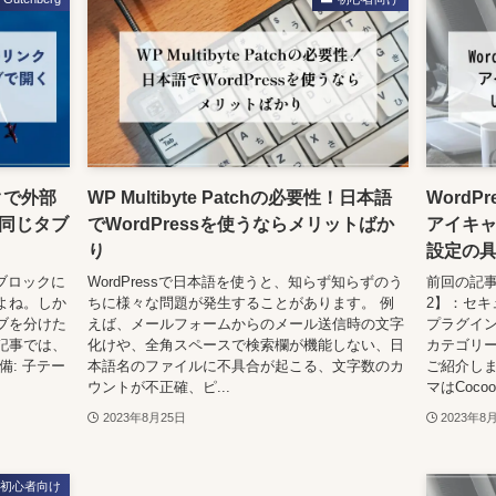
クで外部
WP Multibyte Patchの必要性！日本語
Word
同じタブ
でWordPressを使うならメリットばか
アイキャ
り
設定の
みブロックに
WordPressで日本語を使うと、知らず知らずのう
前回の記事 
よね。しか
ちに様々な問題が発生することがあります。 例
2】：セ
ブを分けた
えば、メールフォームからのメール送信時の文字
プラグイン
記事では、
化けや、全角スペースで検索欄が機能しない、日
カテゴリー
: 子テー
本語名のファイルに不具合が起こる、文字数のカ
ご紹介しま
ウントが不正確、ピ...
マはCocoo
2023年8月25日
2023年8
初心者向け