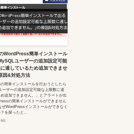
XSERVER
erのWordPress簡単インストール
MySQLユーザーの追加設定可能
数に達しているため追加できませ
原因&対処方法
ressの簡単インストールを行おうとしたら
Lユーザーの追加設定可能な上限数に達
ため追加できません。」とアラートが出
dPressの簡単インストールができません
なぜWordPressインストールができなく
？を探ったと...
月9日