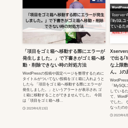
全般
「項目をゴミ箱へ移動する際にエラーが
Xserv
発生しました。」で下書きがゴミ箱へ移
で出る｢
動・削除できない時の対処方法
な上限
ん。｣の
WordPressの投稿や固定ページを整理するために
タイトルがついてない投稿をゴミ箱に入れようと
WordP
したら 「項目をゴミ箱へ移動する際にエラーが
「MySQ
発生しました。」というアラートが表示され ゴ
している
ミ箱に移動することができませんでした。 今回
て、Wor
は「項目をゴミ箱へ移...
でした。 
なったのか
2023年6月13日
2023年6