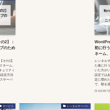
その2】：
Word
プのため
初に行う
ネーム
ド【その1】
レンタルサ
ックネーム、
た後に行う
キュリティ
いた方が
の設定方法
設定では
クスサーバ
定に慣れ
で、順を追
2023年7
サービス
レンタルサーバー