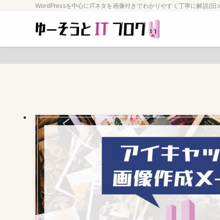
WordPressを中心にITネタを画像付きでわかりやすく丁寧に解説(旧: