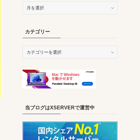
ア
ー
カ
イ
カテゴリー
ブ
カ
テ
ゴ
リ
ー
当ブログはXSERVERで運営中