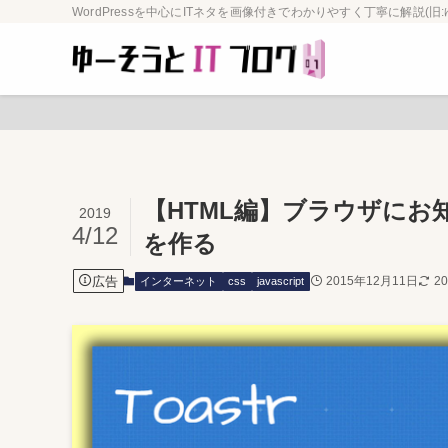
WordPressを中心にITネタを画像付きでわかりやすく丁寧に解説(旧:
【HTML編】ブラウザに
2019
4/12
を作る
広告
2015年12月11日
2
インターネット
css
javascript