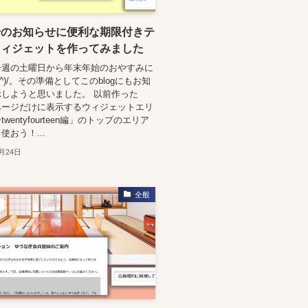
始のお知らせに便利な期限付きテ
ウィジェットを作ってみました
今週の土曜日から年末年始のおやすみに
^)/。その準備としてこのblogにもお知
しようと思いました。 以前作った
ページだけに表示するウィジェットエリ
wentyfourteen編」のトップのエリア
使おう！...
2月24日
全般