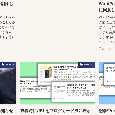
を削除し
Word
に同意
rdPress
WordP
ることが多
の前に会
うなのです
は？」とい
いません。
ジから会
するように
をさせる
やってみまし
2015年1
テーマ
テーマ
お知らせ
投稿時にURLをブログカード風に表示
記事中ur