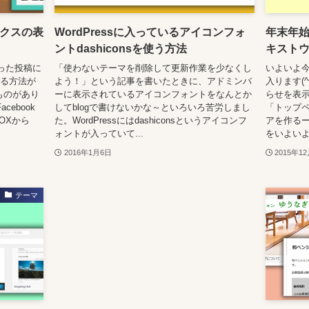
ボックスの表
WordPressに入っているアイコンフォ
年末年
ントdashiconsを使う方法
キスト
った投稿に
「使わないテーマを削除して更新作業を少なくし
いよいよ
ける方法が
よう！」という記事を書いたときに、アドミンバ
入ります(^
いうものがあり
ーに表示されているアイコンフォントをなんとか
らせを表示
cebook
してblogで書けないかな～といろいろ苦労しまし
「トップ
OXから
た。WordPressにはdashiconsというアイコンフ
アを作るーt
ォントが入っていて...
をいよいよ
2016年1月6日
2015年1
テーマ