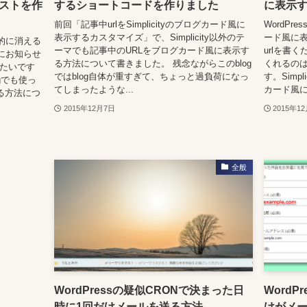
ストを作
するショートコードを作りました
に表示
前回「記事中urlをSimplicityのブログカード風に
WordPre
表示するカスタマイズ」で、Simplicity以外のテ
ード風に
的に消える
ーマでも記事中のURLをブログカード風に表示す
urlを書
ザにお知らせ
る方法について書きました。 残念ながらこのblog
くれるの
みたいです
ではblog自体が重すぎて、ちょっと過負荷になっ
す。Simp
gでも使っ
てしまったような...
カード風に表
する方法につ
2015年12月7日
2015年1
全般
WordPressの疑似CRONで決まった日
Word
時に1回だけメールを送る方法
けがメ