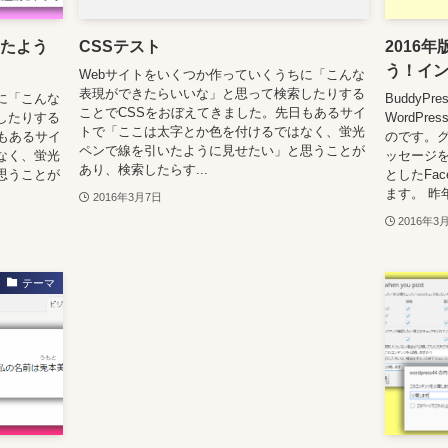
いたよう
CSSテスト
2016年
う！イ
Webサイトをいくつか作っていくうちに「こんな
表現ができたらいいな」と思って検索したりする
に「こんな
BuddyP
ことでCSSをおぼえてきました。先日もあるサイ
したりする
WordP
トで「ここは太字とか色を付けるではなく、蛍光
もあるサイ
のです。
ペンで線を引いたように見せたい」と思うことが
なく、蛍光
ッセージ
あり、検索したらす...
思うことが
としたFa
ます。 昨
2016年3月7日
2016年3
テーマ