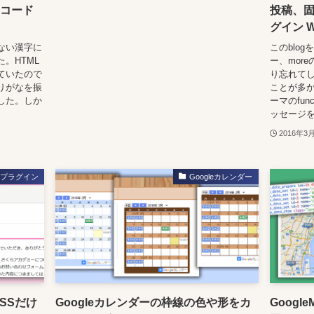
トコード
投稿、
グイン War
ない漢字に
このblo
。HTML
ー、mor
ていたので
り忘れてし
りがなを振
ことが多
した。しか
ーマのfun
ッセージを出
2016年3
プラグイン
Googleカレンダー
CSSだけ
Googleカレンダーの枠線の色や形をカ
Goog