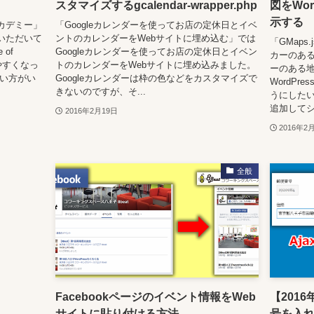
スタマイズするgcalendar-wrapper.php
図をWo
示する
カデミー」
「Googleカレンダーを使ってお店の定休日とイベ
いただいて
ントのカレンダーをWebサイトに埋め込む」では
「GMaps
of
Googleカレンダーを使ってお店の定休日とイベン
カーのある
りやすくなっ
トのカレンダーをWebサイトに埋め込みました。
ーのある地
ない方がい
Googleカレンダーは枠の色などをカスタマイズで
WordP
きないのですが、そ...
うにした
追加してシ
2016年2月19日
2016年2
全般
Facebookページのイベント情報をWeb
【2016
サイトに貼り付ける方法
号を入