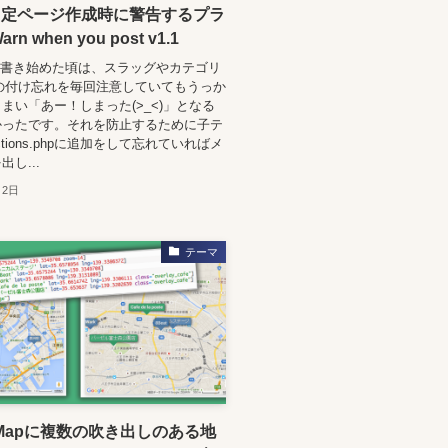
固定ページ作成時に警告するプラ
n when you post v1.1
gを書き始めた頃は、スラッグやカテゴリ
eの付け忘れを毎回注意していてもうっか
まい「あー！しまった(>_<)」となる
かったです。それを防止するために子テ
ctions.phpに追加をして忘れていればメ
し...
月2日
テーマ
leMapに複数の吹き出しのある地