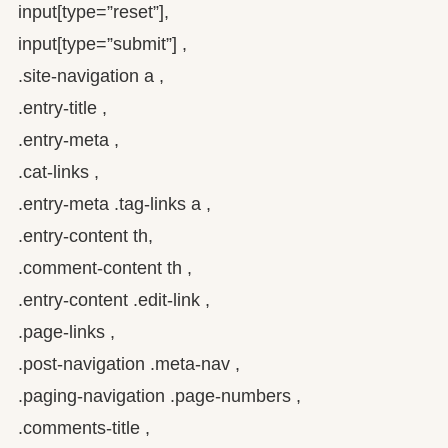
input[type=”reset”],
input[type=”submit”] ,
.site-navigation a ,
.entry-title ,
.entry-meta ,
.cat-links ,
.entry-meta .tag-links a ,
.entry-content th,
.comment-content th ,
.entry-content .edit-link ,
.page-links ,
.post-navigation .meta-nav ,
.paging-navigation .page-numbers ,
.comments-title ,