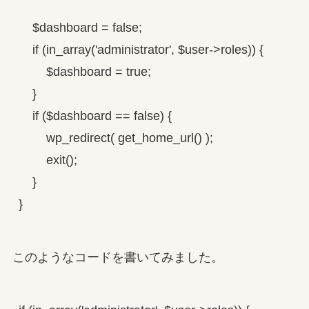
    $dashboard = false;

    if (in_array('administrator', $user->roles)) {

        $dashboard = true;

    }

    if ($dashboard == false) {

        wp_redirect( get_home_url() );

        exit();

    }

}
このようなコードを書いてみました。