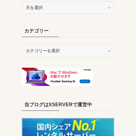
ア
ー
カ
イ
カテゴリー
ブ
カ
テ
ゴ
リ
ー
当ブログはXSERVERで運営中