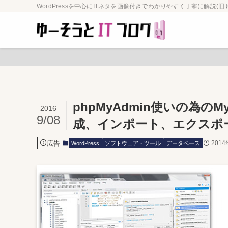
WordPressを中心にITネタを画像付きでわかりやすく丁寧に解説(旧:
phpMyAdmin使いの為のM
2016
9/08
成、インポート、エクスポ
広告
201
WordPress
ソフトウェア・ツール
データベース