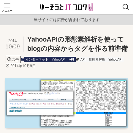
メニュー
当サイトには広告が含まれております
YahooAPIの形態素解析を使って
2014
10/09
blogの内容からタグを作る前準備
広告
インターネット
YahooAPI
API
API
形態素解析
YahooAPI
2014年10月9日