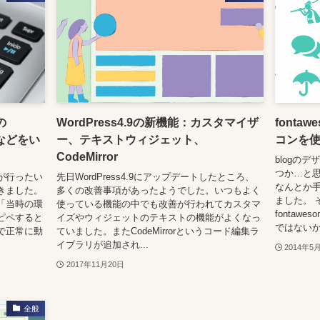
の
WordPress4.9の新機能：カスタマイザ
fonta
トなどをい
ー、テキストウィジェット、
コンを
CodeMirror
blogの
つか…と
が行ったい
先日WordPress4.9にアップデートしたところ、
なんとか
きました。
多くの改善事項があったようでした。いつもよく
ました。 
「当時の環
使っている機能の中でも改善が行われてカスタマ
fontaw
ピペすると
イズやウィジェットのテキストの機能がよくなっ
ではないか
で正常に動
ていました。またCodeMirrorというコード編集ラ
イブラリが追加され...
2014年5
2017年11月20日
全般