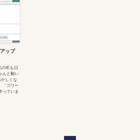
ップアップ
のIEも11
ゃんと動い
がおかしくな
で 「コワー
作っていま