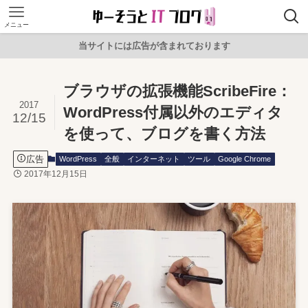
メニュー
当サイトには広告が含まれております
ブラウザの拡張機能ScribeFire：
2017
WordPress付属以外のエディタ
12/15
を使って、ブログを書く方法
広告
WordPress
全般
インターネット
ツール
Google Chrome
2017年12月15日