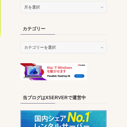
ア
ー
カ
イ
カテゴリー
ブ
カ
テ
ゴ
リ
ー
当ブログはXSERVERで運営中