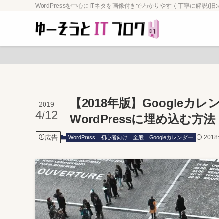
WordPressを中心にITネタを画像付きでわかりやすく丁寧に解説(旧:
【2018年版】Google
2019
4/12
WordPressに埋め込む方法
広告
201
WordPress
初心者向け
全般
Googleカレンダー