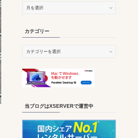
ア
ー
カ
イ
カテゴリー
ブ
カ
テ
ゴ
リ
ー
当ブログはXSERVERで運営中