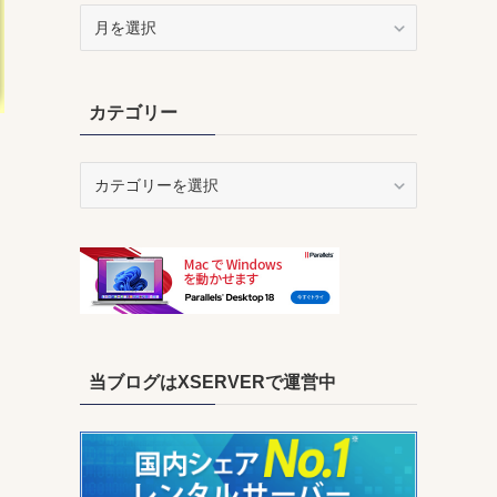
ア
ー
カ
イ
カテゴリー
ブ
カ
テ
ゴ
リ
ー
当ブログはXSERVERで運営中