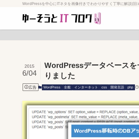
WordPressを中心にITネタを画像付きでわかりやすく丁寧に解説(旧:
WordPressデータベー
2015
6/04
りました
広告
WordPress
全般
インターネット
css
開発言語
php