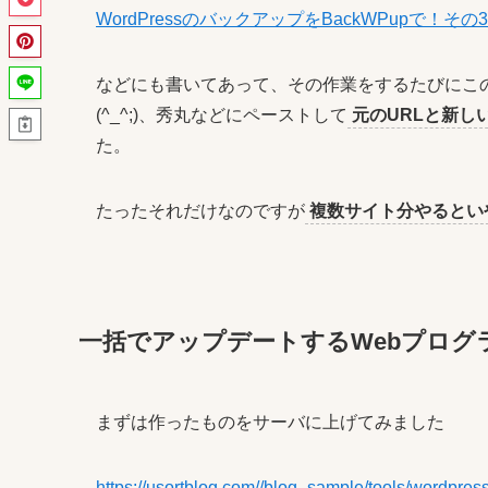
WordPressのバックアップをBackWPupで！その3
などにも書いてあって、その作業をするたびにこのb
(^_^;)、秀丸などにペーストして
元のURLと新し
た。
たったそれだけなのですが
複数サイト分やるとい
一括でアップデートするWebプログ
まずは作ったものをサーバに上げてみました
https://usortblog.com//blog_sample/tools/wordpres