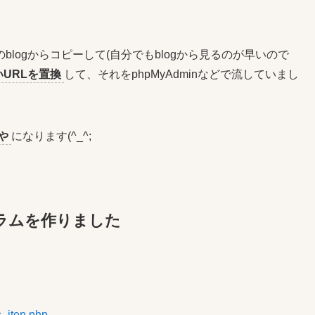
logからコピーして(自分でもblogから見るのが早いので
いURLを置換
して、それをphpMyAdminなどで流していまし
や
になります(^_^;
ラムを作りました
s_iten.php