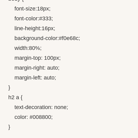
    font-size:18px;

    font-color:#333;

    line-height:16px;

    background-color:#f0e68c;

    width:80%;

    margin-top: 100px;

    margin-right: auto;

    margin-left: auto;

}

h2 a {

    text-decoration: none;

    color: #008800;

}