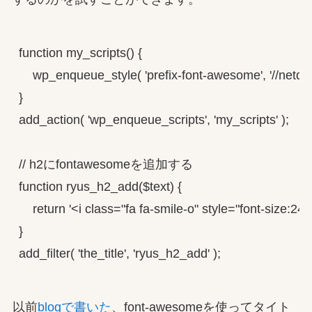
function my_scripts() {

    wp_enqueue_style( 'prefix-font-awesome', '//netdn
}

add_action( 'wp_enqueue_scripts', 'my_scripts' );

// h2にfontawesomeを追加する

function ryus_h2_add($text) {

    return '<i class="fa fa-smile-o" style="font-size:24p
}

add_filter( 'the_title', 'ryus_h2_add' );
以前
blogで書いた
、font-awesomeを使ってタイト