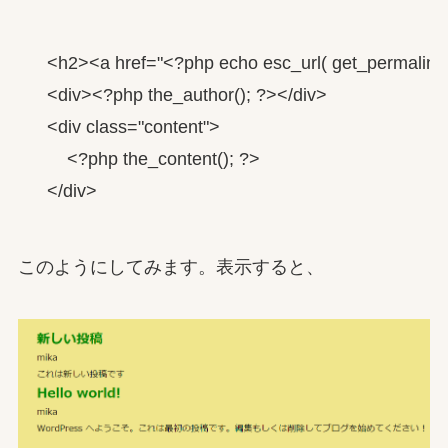
    <h2><a href="<?php echo esc_url( get_permalink(
    <div><?php the_author(); ?></div>

    <div class="content">

        <?php the_content(); ?>

このようにしてみます。表示すると、