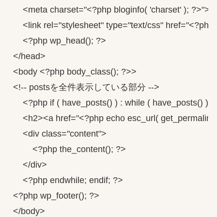
    <meta charset="<?php bloginfo( 'charset' ); ?>">

    <link rel="stylesheet" type="text/css" href="<?php b
    <?php wp_head(); ?>

</head>

<body <?php body_class(); ?>>

<!-- postsを全件表示している部分 -->

    <?php if ( have_posts() ) : while ( have_posts() ) : 
    <h2><a href="<?php echo esc_url( get_permalink(
    <div class="content">

        <?php the_content(); ?>

    </div>

    <?php endwhile; endif; ?>

<?php wp_footer(); ?>

</body>
