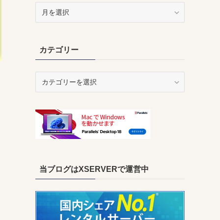
ア
ー
カ
イ
カテゴリー
ブ
カ
テ
ゴ
リ
ー
当ブログはXSERVERで運営中