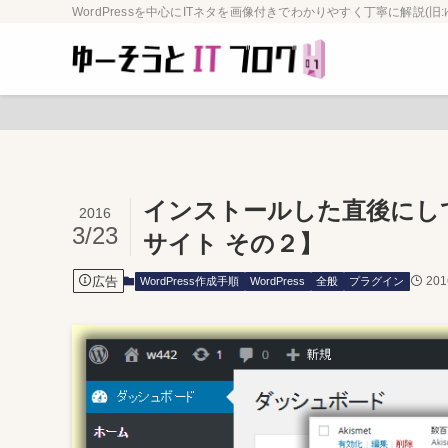
WordPressを中心にITネタを画像付きでわかりやすく丁寧に解説(旧:
インストールした直後にして
2016
3/23
サイト その２】
広告
20
WordPress作成手順
WordPress
全般
プラグイン