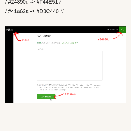
/
#24890d -> #F44E51
/
/
#41a62a -> #D3C440 */