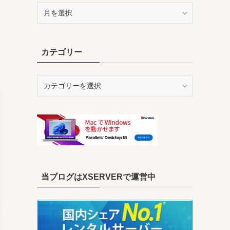
ア
ー
カ
イ
カテゴリー
ブ
カ
テ
ゴ
リ
ー
当ブログはXSERVERで運営中