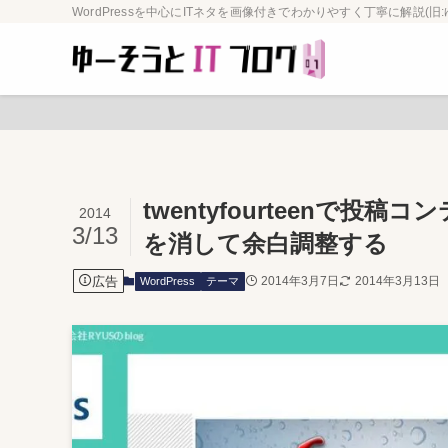
WordPressを中心にITネタを画像付きでわかりやすく丁寧に解説(旧:
twentyfourteenで
2014
3/13
を消して余白調整する
広告
2014年3月7日
2014年3月13日
WordPress
テーマ