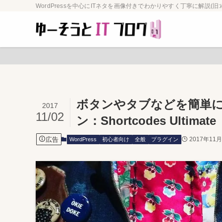
WordPressを中心にITネタを画像付きでわかりやすく丁寧に解説(旧:
ボタンやタブなどを簡単
2017
11/02
ン：Shortcodes Ultimate
広告
2017年11
WordPress
初心者向け
全般
プラグイン