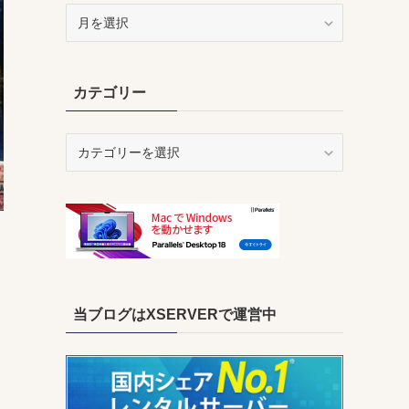
ア
ー
カ
イ
カテゴリー
ブ
カ
テ
ゴ
リ
ー
当ブログはXSERVERで運営中