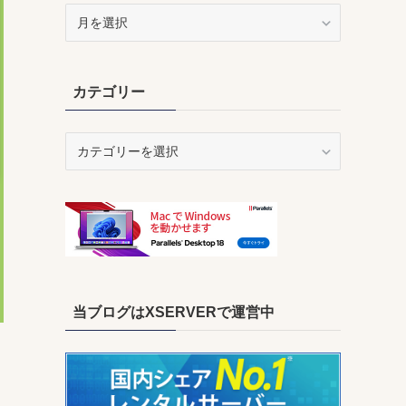
ア
ー
カ
イ
カテゴリー
ブ
カ
テ
ゴ
リ
ー
当ブログはXSERVERで運営中