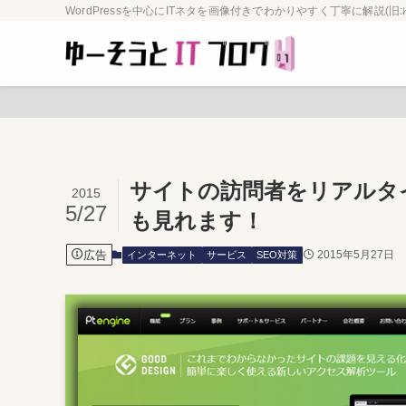
WordPressを中心にITネタを画像付きでわかりやすく丁寧に解説(旧:
サイトの訪問者をリアルタイム
2015
5/27
も見れます！
広告
2015年5月27日
インターネット
サービス
SEO対策