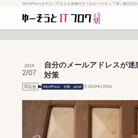
WordPressを中心にITネタを画像付きでわかりやすく丁寧に解説(旧:
自分のメールアドレスが迷
2019
2/07
対策
広告
2019年2月8日
WordPress
全般
gmail