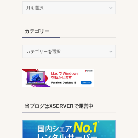
ア
ー
カ
イ
カテゴリー
ブ
カ
テ
ゴ
リ
ー
当ブログはXSERVERで運営中