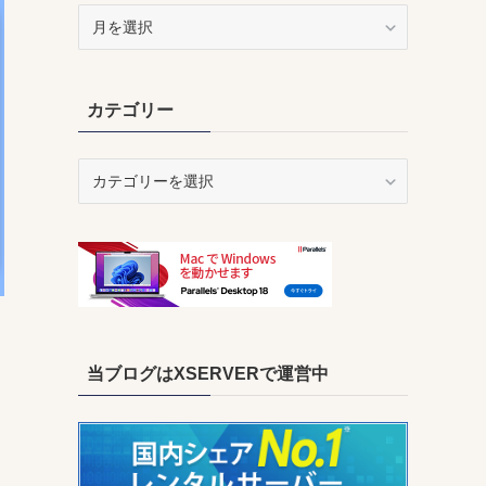
ア
ー
カ
イ
カテゴリー
ブ
カ
テ
ゴ
リ
ー
当ブログはXSERVERで運営中