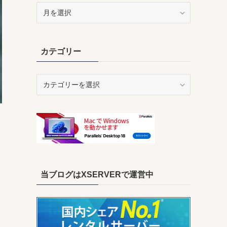
ア
ー
カ
イ
カテゴリー
ブ
カ
テ
ゴ
リ
ー
当ブログはXSERVERで運営中