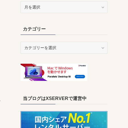
ア
ー
カ
イ
カテゴリー
ブ
カ
テ
ゴ
リ
ー
当ブログはXSERVERで運営中
を