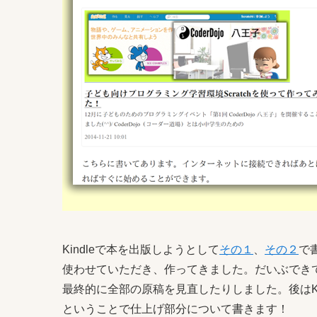
Kindleで本を出版しようとして
その１
、
その２
で
使わせていただき、作ってきました。だいぶでき
最終的に全部の原稿を見直したりしました。後はKi
ということで仕上げ部分について書きます！