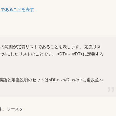
ストであることを表す
L>～</DL>の範囲が定義リストであることを表します。 定義リス
にしたリストのことです。 <DT>～</DT>に定義する
語と定義説明のセットは<DL>～</DL>の中に複数並べ
す。ソースを