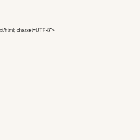
ext/html; charset=UTF-8">
