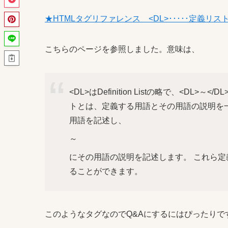
★HTMLタグリファレンス <DL>･････定義リ
こちらのページを参照しました。意味は、
<DL>はDefinition Listの略で、<D
トとは、定義する用語とその用語の説明を一対
用語を記述し、
～
にその用語の説明を記述します。 これら定義
ることができます。
このようなタグなのでQ&Aにするにはぴったりで