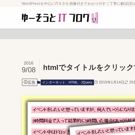
WordPressを中心にITネタを画像付きでわかりやすく丁寧に解説(旧:
2016
htmlでタイトルをクリッ
9/08
広告
2015年1月14日
20
インターネット
HTML
JQuery