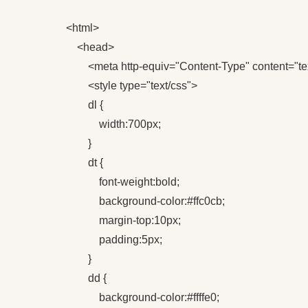
<html>

    <head>

        <meta http-equiv="Content-Type" content="t
        <style type="text/css">

        dl {

            width:700px;

        }

        dt {

            font-weight:bold;

            background-color:#ffc0cb;

            margin-top:10px;

            padding:5px;

        }

        dd {

            background-color:#ffffe0;
