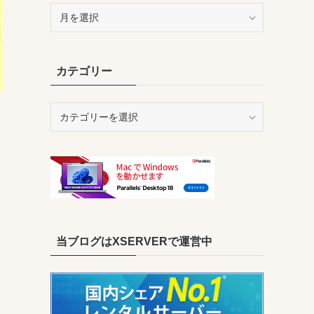
ア
ー
カ
イ
カテゴリー
ブ
カ
テ
ゴ
リ
ー
当ブログはXSERVERで運営中