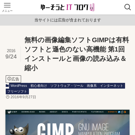
メニュー
当サイトには広告が含まれております
無料の画像編集ソフトGIMPは有料
ソフトと遜色のない高機能 第1回
2016
9/24
インストールと画像の読み込み＆
縮小
広告
WordPress
初心者向け
ソフトウェア・ツール
画像系
インターネット
フリーソフト
2016年9月27日