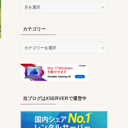
ア
ー
カ
イ
カテゴリー
ブ
カ
テ
ゴ
リ
ー
当ブログはXSERVERで運営中