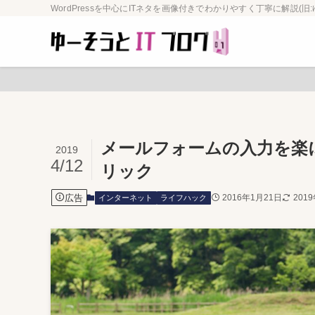
WordPressを中心にITネタを画像付きでわかりやすく丁寧に解説(旧:
メールフォームの入力を楽に
2019
4/12
リック
広告
2016年1月21日
201
インターネット
ライフハック