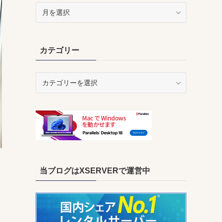
ア
ー
カ
イ
カテゴリー
ブ
カ
テ
ゴ
リ
ー
当ブログはXSERVERで運営中