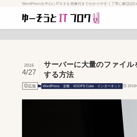
WordPressを中心にITネタを画像付きでわかりやすく丁寧に解説(旧:
サーバーに大量のファイル
2016
4/27
する方法
広告
201
WordPress
全般
XOOPS Cube
インターネット