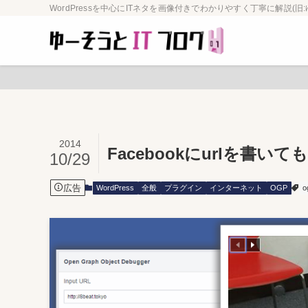
WordPressを中心にITネタを画像付きでわかりやすく丁寧に解説(旧:
2014
Facebookにurlを書
10/29
広告
WordPress
全般
プラグイン
インターネット
OGP
o