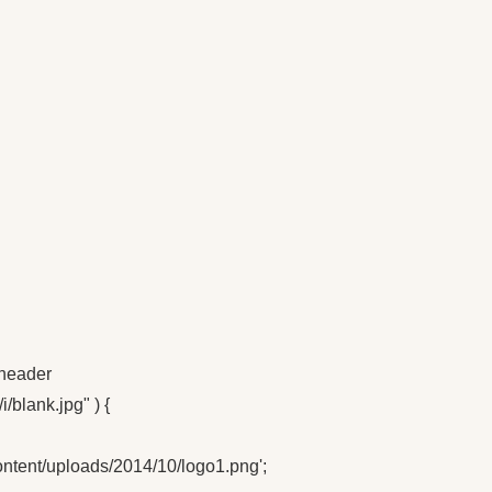
 header

/blank.jpg" ) {

-content/uploads/2014/10/logo1.png';
