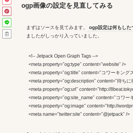
ogp画像の設定を見直してみる
まずはソースを見てみます。
ogp設定は何もし
ましたがしっかり入っていました。
<!-- Jetpack Open Graph Tags -->

<meta property="og:type" content="website" />

<meta property="og:title" content="コワーキ
<meta property="og:description" con
<meta property="og:url" content="http://8beat.tokyo/
<meta property="og:site_name" content=
<meta property="og:image" content="http://wordpre
<meta name="twitter:site" content="@jetpack" />