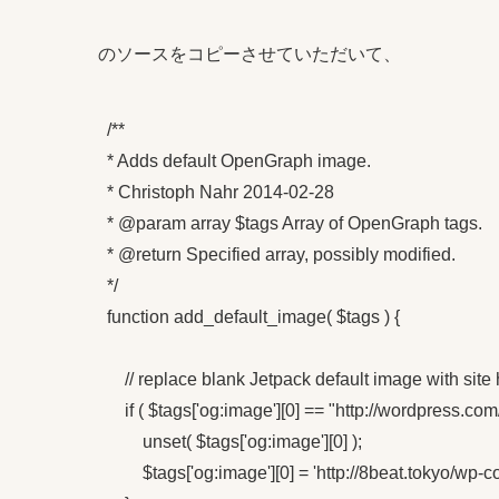
のソースをコピーさせていただいて、
/**

* Adds default OpenGraph image.

* Christoph Nahr 2014-02-28

* @param array $tags Array of OpenGraph tags.

* @return Specified array, possibly modified.

*/

function add_default_image( $tags ) {

    // replace blank Jetpack default image with site
    if ( $tags['og:image'][0] == "http://wordpress.com/i
        unset( $tags['og:image'][0] );

        $tags['og:image'][0] = 'http://8beat.tokyo/wp