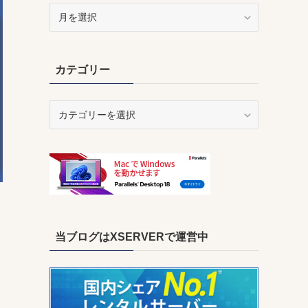
ア
ー
カ
イ
カテゴリー
ブ
カ
テ
ゴ
リ
ー
当ブログはXSERVERで運営中