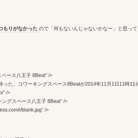
たつもりがなかった
ので「何もないんじゃないかなー」と思って
ングスペース八王子 8Beat" />

tent="待ちに待った、コワーキングスペース8Beatが2014年11月1日11時11
" />

"コワーキングスペース八王子 8Beat" />

ss.com/i/blank.jpg" />
