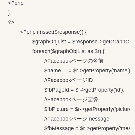
<?php

}

?>

        <?php if(isset($response)) {

                $graphObjList = $response->getGraphObjec
                foreach($graphObjList as $r) {

                        //Facebookページの名前

                        $name     = $r->getProperty('name');

                        //FacebookページID

                        $fbPageId = $r->getProperty('id');

                        //Facebookページ画像

                        $fbPicture = $r->getProperty('picture');
                        //Facebookページmessage

                        $fbMessage = $r->getProperty('messa