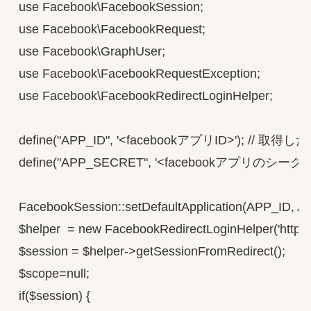
use Facebook\FacebookSession;

use Facebook\FacebookRequest;

use Facebook\GraphUser;

use Facebook\FacebookRequestException;

use Facebook\FacebookRedirectLoginHelper;

define("APP_ID", '<facebookアプリID>'); // 
define("APP_SECRET", '<facebookアプリの
FacebookSession::setDefaultApplication(APP_ID, 
$helper  = new FacebookRedirectLoginHelper('http:/
$session = $helper->getSessionFromRedirect();

$scope=null;

if($session) {
