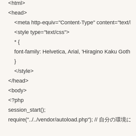
<html>

<head>

    <meta http-equiv="Content-Type" content="text/ht
    <style type="text/css">

    * {

    font-family: Helvetica, Arial, 'Hiragino Kaku 
    }

    </style>

</head>

<body>

<?php

session_start();

require("../../vendor/autoload.php"); // 自分の環