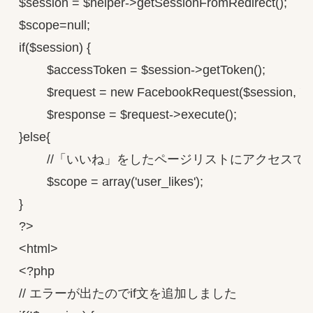
$session = $helper->getSessionFromRedirect();

$scope=null;

if($session) {

        $accessToken = $session->getToken();

        $request = new FacebookRequest($session, 'GET'
        $response = $request->execute();

}else{

        //「いいね」をしたページリストにアクセス
        $scope = array('user_likes');

}

?>

<html>

<?php

// エラーが出たのでif文を追加しました
