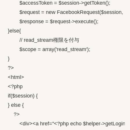
        $accessToken = $session->getToken();

        $request = new FacebookRequest($session, 'GET
        $response = $request->execute();

}else{

        // read_stream権限を付与

        $scope = array('read_stream');

}

?>

<html>

<?php

if($session) {

} else {

    ?>

        <div><a href="<?php echo $helper->getLogi