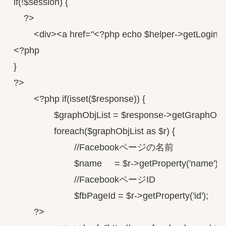
if(!$session) {

    ?>

        <div><a href="<?php echo $helper->getLogi
<?php

}

?>

        <?php if(isset($response)) {

                $graphObjList = $response->getGraphObjec
                foreach($graphObjList as $r) {

                        //Facebookページの名前

                        $name     = $r->getProperty('name');

                        //FacebookページID

                        $fbPageId = $r->getProperty('id');

        ?>
