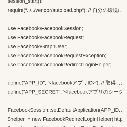
session_start();

require("../../vendor/autoload.php"); // 自分の環
use Facebook\FacebookSession;

use Facebook\FacebookRequest;

use Facebook\GraphUser;

use Facebook\FacebookRequestException;

use Facebook\FacebookRedirectLoginHelper;

define("APP_ID", '<facebookアプリID>'); // 
define("APP_SECRET", '<facebookアプリの
FacebookSession::setDefaultApplication(APP_ID, 
$helper  = new FacebookRedirectLoginHelper('http://