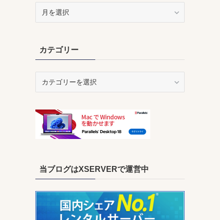
ア
ー
カ
イ
カテゴリー
ブ
カ
テ
ゴ
リ
ー
当ブログはXSERVERで運営中