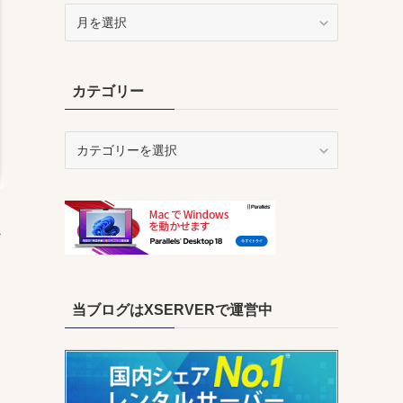
ア
ー
カ
イ
カテゴリー
ブ
カ
テ
ゴ
リ
ー
ア
当ブログはXSERVERで運営中