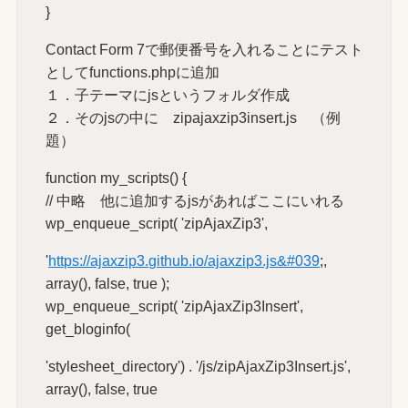
}
Contact Form 7で郵便番号を入れることにテスト
としてfunctions.phpに追加
１．子テーマにjsというフォルダ作成
２．そのjsの中に zipajaxzip3insert.js （例
題）
function my_scripts() {
// 中略 他に追加するjsがあればここにいれる
wp_enqueue_script( 'zipAjaxZip3',
'
https://ajaxzip3.github.io/ajaxzip3.js&#039
;,
array(), false, true );
wp_enqueue_script( 'zipAjaxZip3Insert',
get_bloginfo(
'stylesheet_directory') . '/js/zipAjaxZip3Insert.js',
array(), false, true