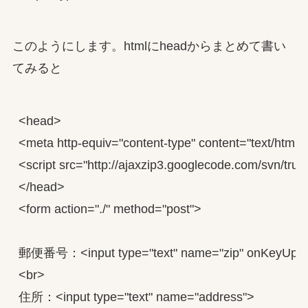
このようにします。htmlにheadからまとめて書い
てみると
<head>

<meta http-equiv="content-type" content="text/html; 
<script src="http://ajaxzip3.googlecode.com/svn/trun
</head>

<form action="./" method="post">

郵便番号：<input type="text" name="zip" onKeyUp="AjaxZi
<br>

住所：<input type="text" name="address">
