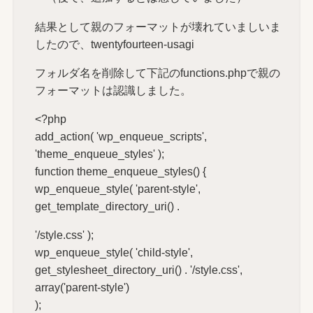
結果として親のフォーマットが壊れていましいま
したので、twentyfourteen-usagi
フォルダ名を削除して下記のfunctions.phpで親の
フォーマットは認識しました。
<?php
add_action( 'wp_enqueue_scripts',
'theme_enqueue_styles' );
function theme_enqueue_styles() {
wp_enqueue_style( 'parent-style',
get_template_directory_uri() .
'/style.css' );
wp_enqueue_style( 'child-style',
get_stylesheet_directory_uri() . '/style.css',
array('parent-style')
);