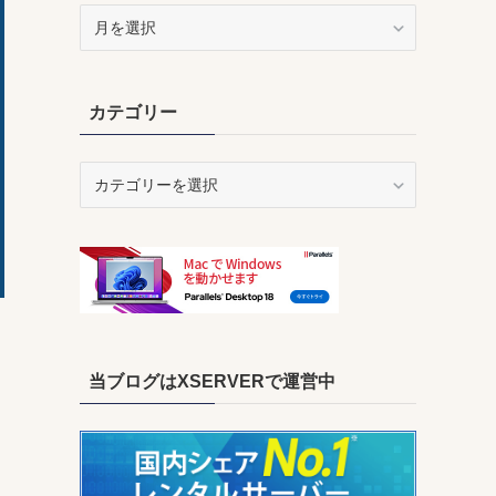
ア
ー
カ
イ
カテゴリー
ブ
カ
テ
ゴ
リ
ー
当ブログはXSERVERで運営中