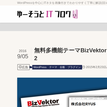
WordPressを中心にITネタを画像付きでわかりやすく丁寧に解説(旧:
無料多機能テーマBizVek
2016
9/05
2
広告
2015年2月23日
WordPress
テーマ
全般
プラグイン