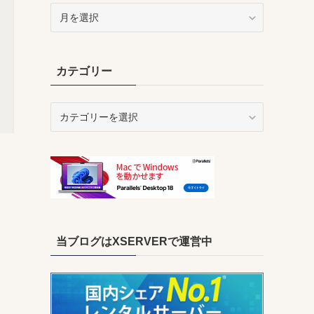
ア
ー
カ
イ
カテゴリー
ブ
カ
テ
ゴ
リ
ー
当ブログはXSERVERで運営中